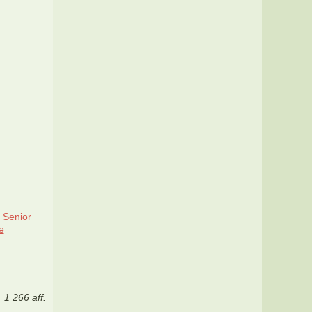
 Senior
e
1 266 aff.