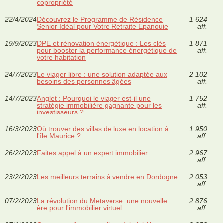
copropriété
22/4/2024
Découvrez le Programme de Résidence
1 624
Senior Idéal pour Votre Retraite Épanouie
aff.
19/9/2023
DPE et rénovation énergétique : Les clés
1 871
pour booster la performance énergétique de
aff.
votre habitation
24/7/2023
Le viager libre : une solution adaptée aux
2 102
besoins des personnes âgées
aff.
14/7/2023
Anglet : Pourquoi le viager est-il une
1 752
stratégie immobilière gagnante pour les
aff.
investisseurs ?
16/3/2023
Où trouver des villas de luxe en location à
1 950
l'île Maurice ?
aff.
26/2/2023
Faites appel à un expert immobilier
2 967
aff.
23/2/2023
Les meilleurs terrains à vendre en Dordogne
2 053
aff.
07/2/2023
La révolution du Metaverse: une nouvelle
2 876
ère pour l'immobilier virtuel.
aff.