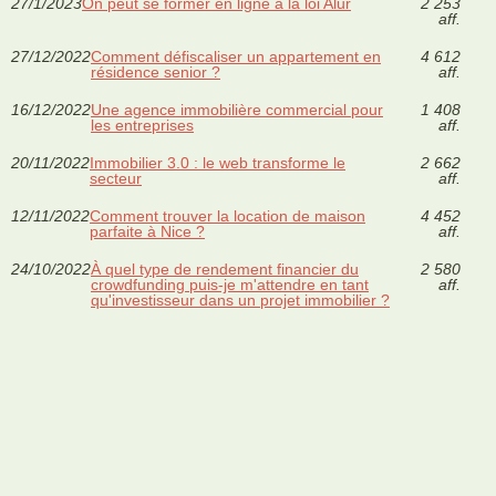
27/1/2023
On peut se former en ligne à la loi Alur
2 253
aff.
27/12/2022
Comment défiscaliser un appartement en
4 612
résidence senior ?
aff.
16/12/2022
Une agence immobilière commercial pour
1 408
les entreprises
aff.
20/11/2022
Immobilier 3.0 : le web transforme le
2 662
secteur
aff.
12/11/2022
Comment trouver la location de maison
4 452
parfaite à Nice ?
aff.
24/10/2022
À quel type de rendement financier du
2 580
crowdfunding puis-je m'attendre en tant
aff.
qu'investisseur dans un projet immobilier ?